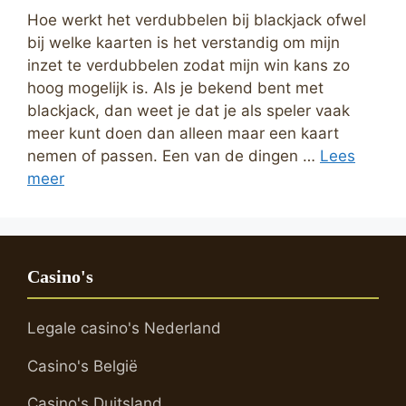
Hoe werkt het verdubbelen bij blackjack ofwel
bij welke kaarten is het verstandig om mijn
inzet te verdubbelen zodat mijn win kans zo
hoog mogelijk is. Als je bekend bent met
blackjack, dan weet je dat je als speler vaak
meer kunt doen dan alleen maar een kaart
nemen of passen. Een van de dingen …
Lees
meer
Casino's
Legale casino's Nederland
Casino's België
Casino's Duitsland