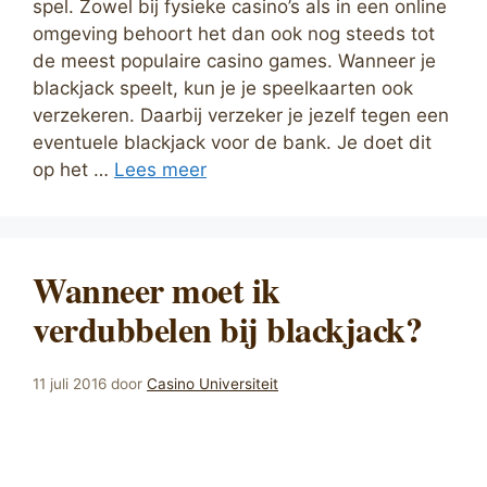
spel. Zowel bij fysieke casino’s als in een online
omgeving behoort het dan ook nog steeds tot
de meest populaire casino games. Wanneer je
blackjack speelt, kun je je speelkaarten ook
verzekeren. Daarbij verzeker je jezelf tegen een
eventuele blackjack voor de bank. Je doet dit
op het …
Lees meer
Wanneer moet ik
verdubbelen bij blackjack?
11 juli 2016
door
Casino Universiteit