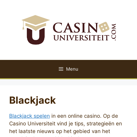
Ga
naar
de
inhoud
Menu
Blackjack
Blackjack spelen
in een online casino. Op de
Casino Universiteit vind je tips, strategieën en
het laatste nieuws op het gebied van het