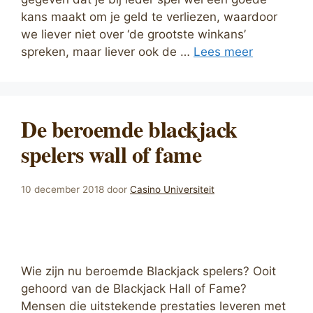
kans maakt om je geld te verliezen, waardoor
we liever niet over ‘de grootste winkans’
spreken, maar liever ook de …
Lees meer
De beroemde blackjack
spelers wall of fame
10 december 2018
door
Casino Universiteit
Wie zijn nu beroemde Blackjack spelers? Ooit
gehoord van de Blackjack Hall of Fame?
Mensen die uitstekende prestaties leveren met